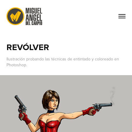
REVÓLVER
Ilustración probando las técnicas de entintado y coloreado en
Photoshop.